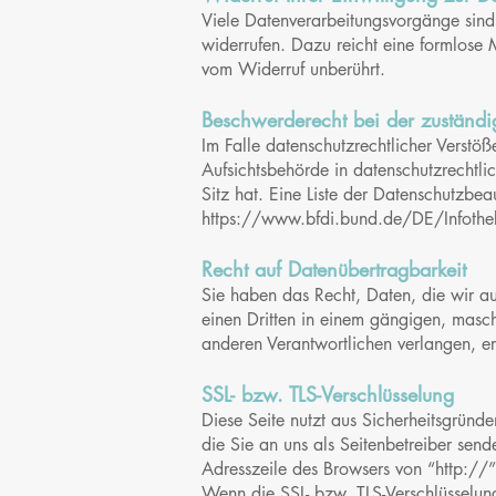
Viele Datenverarbeitungsvorgänge sind n
widerrufen. Dazu reicht eine formlose 
vom Widerruf unberührt.
Beschwerderecht bei der zuständi
Im Falle datenschutzrechtlicher Verstö
Aufsichtsbehörde in datenschutzrechtl
Sitz hat. Eine Liste der Datenschutzb
https://www.bfdi.bund.de/DE/Infothek/
Recht auf Datenübertragbarkeit
Sie haben das Recht, Daten, die wir auf
einen Dritten in einem gängigen, masc
anderen Verantwortlichen verlangen, erf
SSL- bzw. TLS-Verschlüsselung
Diese Seite nutzt aus Sicherheitsgründ
die Sie an uns als Seitenbetreiber send
Adresszeile des Browsers von “http://”
Wenn die SSL- bzw. TLS-Verschlüsselung 