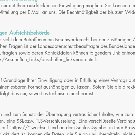
ur mit Ihrer ausdrücklichen Einwilligung möglich. Sie können eine 
Mitteilung per E-Mail an uns. Die Rechtmäßigkeit der bis zum Wide
gen Aufsichtsbehörde
ße steht dem Betroffenen ein Beschwerderecht bei der zuständigen 
ichen Fragen ist der Landesdatenschutzbeauftragte des Bundesland
eauftragten sowie deren Kontaktdaten können folgendem Link ent
Anschriften_Links/anschriften_links-node.html
.
 Grundlage Ihrer Einwilligung oder in Erfüllung eines Vertrags aut
hinenlesbaren Format aushändigen zu lassen. Sofern Sie die direk
olgt dies nur, soweit es technisch machbar ist.
en und zum Schutz der Übertragung vertraulicher Inhalte, wie zum 
en, eine SSL-bzw. TLS-Verschlüsselung. Eine verschlüsselte Verbin
 auf “https://” wechselt und an dem Schloss-Symbol in Ihrer Brow
aktiviert ist, können die Daten, die Sie an uns übermitteln, nicht