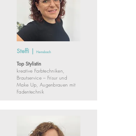
Steffi |
Hemsbach
Top Stylistin
kreative Farbtechniken,
Brautservice – Frisur und
Make Up, Augenbrauen mit
Fadentechnik