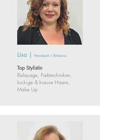
Lisa |
Hemsbach + Birkenau
Top Stylistin
Balayage, Farbtechniken,
lockige & krause Haare,
Make Up